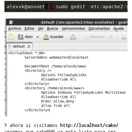
:
~
$
/
/
/
alevsk@aosnet
 sudo gedit 
etc
apache2
si
Y ahora si visitamos
http://localhost/cake/
veremos que cakePHP ya esta listo para ser