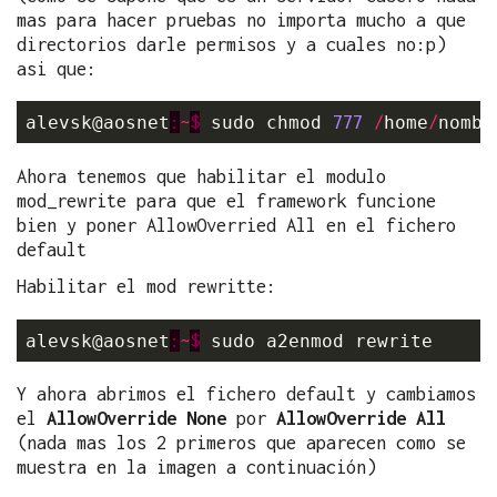
mas para hacer pruebas no importa mucho a que
directorios darle permisos y a cuales no:p)
asi que:
:
~
$
777
/
/
alevsk@aosnet
 sudo chmod 
home
nombr
Ahora tenemos que habilitar el modulo
mod_rewrite para que el framework funcione
bien y poner AllowOverried All en el fichero
default
Habilitar el mod rewritte:
:
~
$
alevsk@aosnet
Y ahora abrimos el fichero default y cambiamos
el
AllowOverride None
por
AllowOverride All
(nada mas los 2 primeros que aparecen como se
muestra en la imagen a continuación)