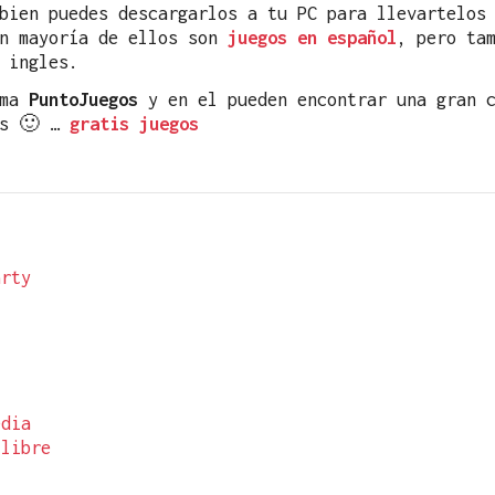
bien puedes descargarlos a tu PC para llevartelos
an mayoría de ellos son
juegos en español
, pero ta
 ingles.
ama
PuntoJuegos
y en el pueden encontrar una gran c
os 🙂 …
gratis juegos
arty
edia
 libre