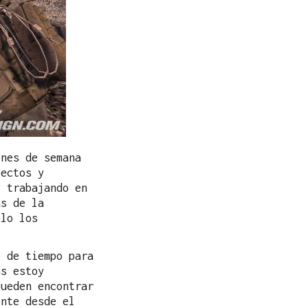
ones de semana
yectos y
y trabajando en
as de la
olo los
o de tiempo para
as estoy
pueden encontrar
nte desde el