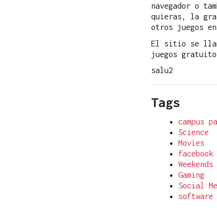
navegador o tam
quieras, la gr
otros juegos en
El sitio se ll
juegos gratuit
salu2
Tags
campus p
Science
Movies
facebook
Weekends
Gaming
Social M
software