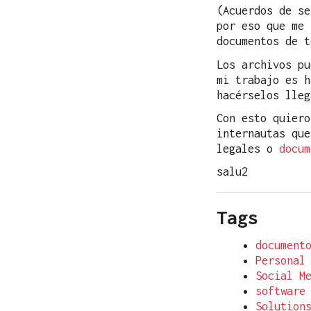
(Acuerdos de se
por eso que me 
documentos de t
Los archivos pu
mi trabajo es h
hacérselos lleg
Con esto quiero
internautas qu
legales o
docum
salu2
Tags
document
Personal
Social M
software
Solution