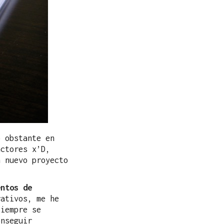
o obstante en
actores x’D,
n nuevo proyecto
entos de
ativos, me he
siempre se
onseguir