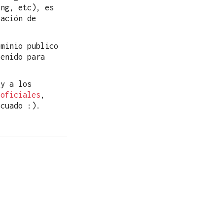
ing, etc), es
lación de
ominio publico
tenido para
 y a los
 oficiales
,
cuado :).