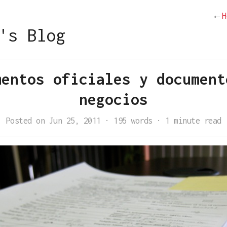
←
H
's Blog
mentos oficiales y document
negocios
Posted on Jun 25, 2011
·
195 words
·
1 minute read