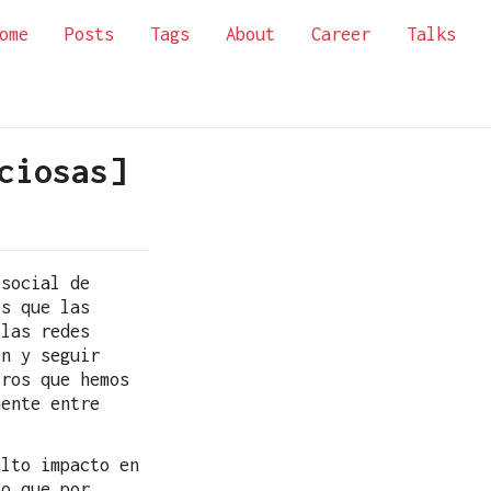
ome
Posts
Tags
About
Career
Talks
ciosas]
 social de
s que las
 las redes
en y seguir
ros que hemos
ente entre
lto impacto en
so que por