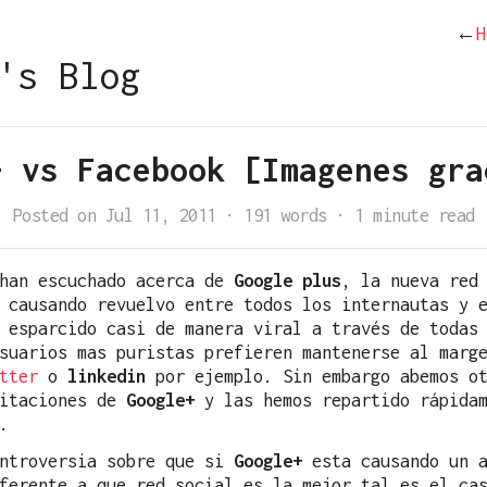
←
H
's Blog
+ vs Facebook [Imagenes gra
Posted on Jul 11, 2011
·
191 words
·
1 minute read
 han escuchado acerca de
Google plus
, la nueva red
 causando revuelvo entre todos los internautas y e
 esparcido casi de manera viral a través de todas
suarios mas puristas prefieren mantenerse al marg
tter
o
linkedin
por ejemplo. Sin embargo abemos ot
vitaciones de
Google+
y las hemos repartido rápidam
.
ontroversia sobre que si
Google+
esta causando un a
ferente a que red social es la mejor tal es el ca