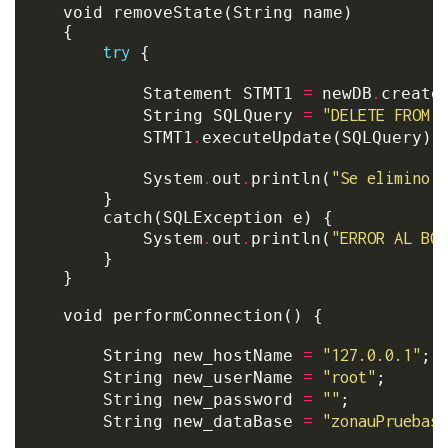
	void removeState(String name)

	{

try
 {

=
.
            Statement STMT1 
 newDB
createS
=
"DELETE FROM s
            String SQLQuery 
.
            STMT1
executeUpdate(SQLQuery);

.
.
"Se elimino e
            System
out
println(
        }

        catch(SQLException e) {

.
.
"ERROR AL BOR
        	System
out
println(
        }

	}

	void performConnection() {

=
"127.0.0.1"
        String new_hostName 
;

=
"root"
        String new_userName 
;

=
""
        String new_password 
;

=
"zonauPruebas"
        String new_dataBase 