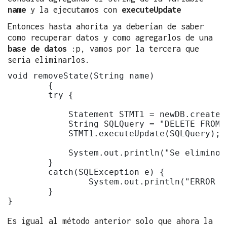
name
y la ejecutamos con
executeUpdate
Entonces hasta ahorita ya deberían de saber
como recuperar datos y como agregarlos de una
base de datos
:p, vamos por la tercera que
seria eliminarlos.
void removeState(String name)

	{

        try {

            Statement STMT1 = newDB.createSt
            String SQLQuery = "DELETE FROM 
            STMT1.executeUpdate(SQLQuery);

            System.out.println("Se elimino 
        }

        catch(SQLException e) {

        	System.out.println("ERROR AL BORRAR ESTADO " + e.toString());

        }

Es igual al método anterior solo que ahora la