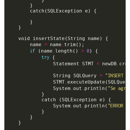
        }

        catch(SQLException e) {

        }

	}

	void insertState(String name) {

=
.
		name 
 name
trim();

if
.
>
0
 (name
length() 
) {

try
 {

=
.
                Statement STMT 
 newDB
cre
=
"INSERT I
                String SQLQuery 
.
                STMT
executeUpdate(SQLQuery
.
.
"Se agre
                System
out
println(
            }

            catch (SQLException e) {

.
.
"ERROR A
                System
out
println(
            }

        }

    }
