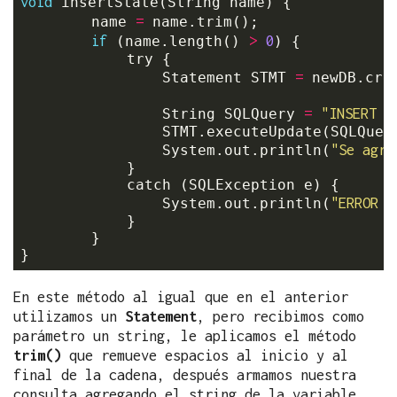
void
 insertState(String name) {

=
		name 
 name.trim();

if
>
0
 (name.length() 
) {

            try {

=
                Statement STMT 
 newDB.crea
=
"INSERT I
                String SQLQuery 
                STMT.executeUpdate(SQLQuery
"Se agre
                System.out.println(
            }

            catch (SQLException e) {

"ERROR A
                System.out.println(
            }

        }

En este método al igual que en el anterior
utilizamos un
Statement
, pero recibimos como
parámetro un string, le aplicamos el método
trim()
que remueve espacios al inicio y al
final de la cadena, después armamos nuestra
consulta agregando el string de la variable