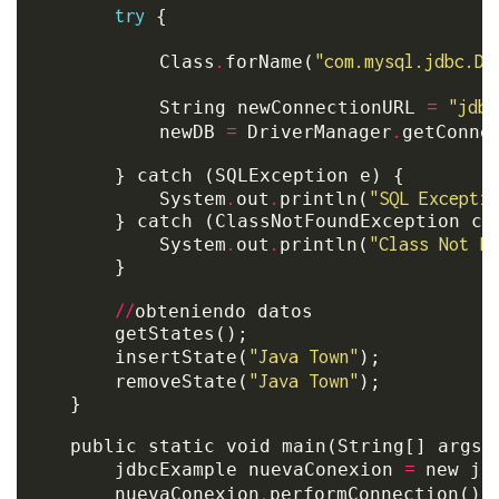
try
 {

.
"com.mysql.jdbc.Dr
        	Class
forName(
=
"jdbc
            String newConnectionURL 
=
.
            newDB 
 DriverManager
getConne
    	} catch (SQLException e) {

.
.
"SQL Exceptio
    		System
out
println(
    	} catch (ClassNotFoundException cE) {

.
.
"Class Not Fo
    		System
out
println(
    	}

//
obteniendo datos

    	getStates();

"Java Town"
    	insertState(
);

"Java Town"
    	removeState(
);

	}

    public static void main(String[] args) 
=
    	jdbcExample nuevaConexion 
 new jdb
.
        nuevaConexion
performConnection();
