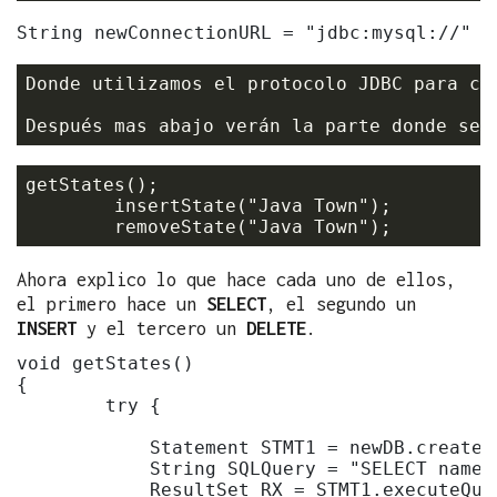
Donde utilizamos el protocolo JDBC para con
getStates();

    	insertState("Java Town");

Ahora explico lo que hace cada uno de ellos,
el primero hace un
SELECT
, el segundo un
INSERT
y el tercero un
DELETE
.
void getStates()

{

        try {

            Statement STMT1 = newDB.createSt
            String SQLQuery = "SELECT name F
            ResultSet RX = STMT1.executeQuer