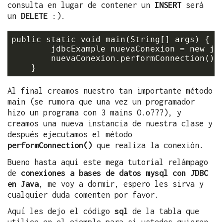
consulta en lugar de contener un
INSERT
será
un
DELETE
:).
public static void main(String[] args) {

    	jdbcExample nuevaConexion = new jdbcExample();

        nuevaConexion.performConnection();

Al final creamos nuestro tan importante método
main (se rumora que una vez un programador
hizo un programa con 3 mains O.o???), y
creamos una nueva instancia de nuestra clase y
después ejecutamos el método
performConnection()
que realiza la conexión.
Bueno hasta aqui este mega tutorial relámpago
de
conexiones a bases de datos mysql con JDBC
en Java
, me voy a dormir, espero les sirva y
cualquier duda comenten por favor.
Aquí les dejo el código
sql
de la tabla que
utilice en el ejemplo para si ustedes quieren