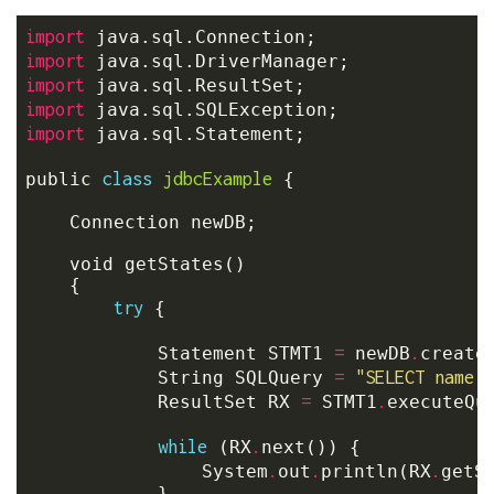
import
import
import
import
import
 java.sql.Statement;

class
jdbcExample
public 
 {

	Connection newDB;

	void getStates()

	{

try
 {

=
.
            Statement STMT1 
 newDB
createS
=
"SELECT name F
            String SQLQuery 
=
.
            ResultSet RX 
 STMT1
executeQue
while
.
 (RX
next()) {

.
.
.
                System
out
println(RX
getS
            }
