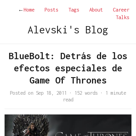
←
Home
Posts
Tags
About
Career
Talks
Alevski's Blog
BlueBolt: Detrás de los
efectos especiales de
Game Of Thrones
Posted on Sep 18, 2011
·
152 words
·
1 minute
read