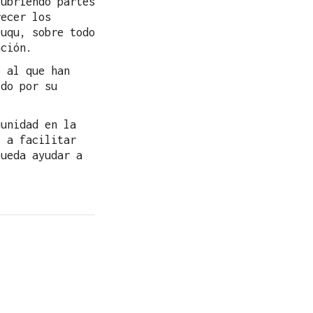
cubriendo partes
recer los
Duqu, sobre todo
ación.
 al que han
do por su
unidad en la
t a facilitar
pueda ayudar a