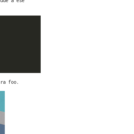
lude a ese
ura foo.