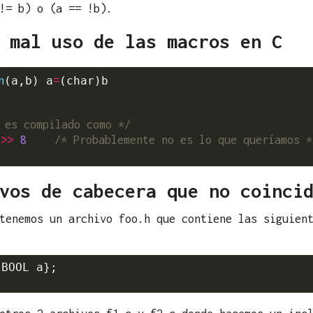
!= b) o (a == !b).
 mal uso de las macros en C
n
=
(a,b) a


 es compilado como */
>>
8
/* Probablemente no es lo que queríamos *
 
vos de cabecera que no coinci
tenemos un archivo foo.h que contiene las siguien
BOOL a};
