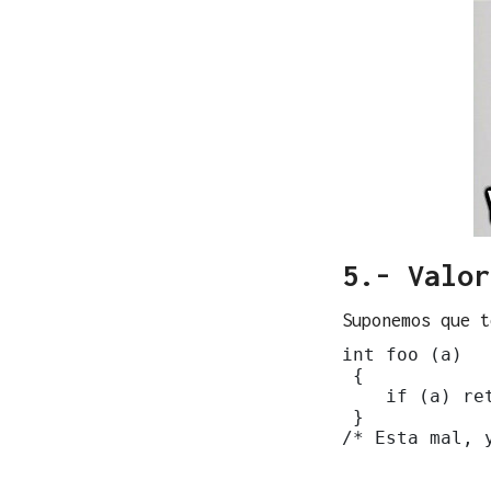
5.- Valor
Suponemos que t
int foo (a)

 { 

    if (a) ret
 } 

/* Esta mal, 