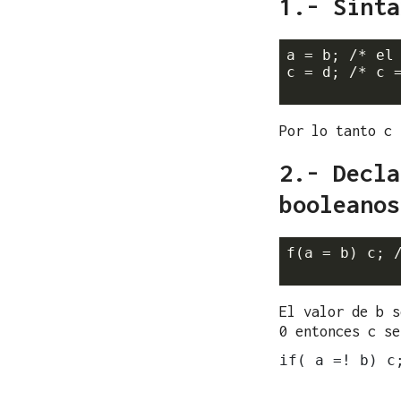
1.- Sinta
a = b; /* el 
c = d; /* c =
Por lo tanto c 
2.- Decla
booleanos
f(a = b) c; 
El valor de b s
0 entonces c se
if( a =! b) c