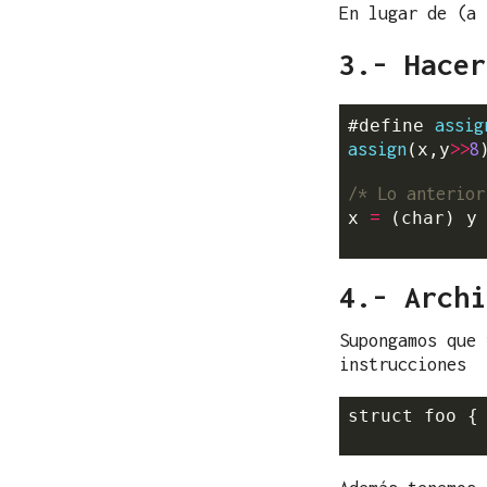
En lugar de (a 
3.- Hacer
assig
#define 
assign
>>
8
(x,y
)
/* Lo anterior
=
x 
 (char) y
4.- Archi
Supongamos que 
instrucciones
struct foo { 