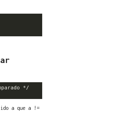
s
rar
parado */

bido a que a !=