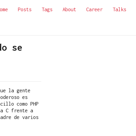
ome
Posts
Tags
About
Career
Talks
do se
que la gente
oderoso es
ncillo como PHP
ta C frente a
padre de varios