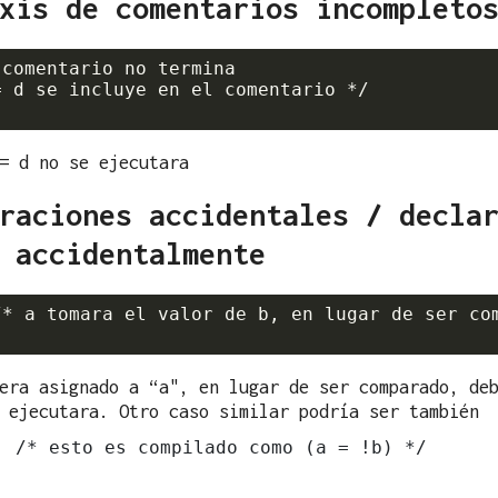
xis de comentarios incompleto
comentario no termina

 d se incluye en el comentario */

= d no se ejecutara
raciones accidentales / decla
 accidentalmente
/* a tomara el valor de b, en lugar de ser com
era asignado a “a", en lugar de ser comparado, de
 ejecutara. Otro caso similar podría ser también
; /* esto es compilado como (a = !b) */
