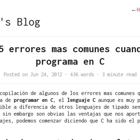
←
H
's Blog
5 errores mas comunes cuan
programa en C
Posted on Jun 24, 2012
·
436 words
·
3 minute read
copilación de algunos de los errores mas comunes 
ra de
programar en C
, el
lenguaje C
aunque es muy p
ible a diferencia de otros lenguajes de tipado se
 sin embargo son obvias las ventajas que nos apor
ajes, podemos comenzar diciendo que C ha sido el 