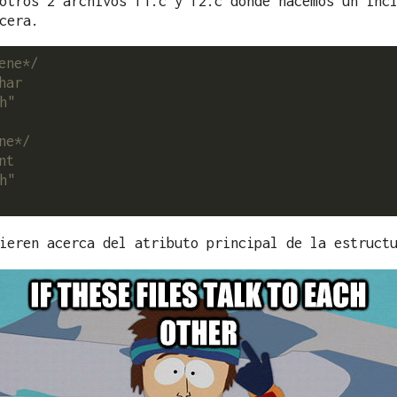
otros 2 archivos f1.c y f2.c donde hacemos un inc
cera.
ene*/
h"
ne*/
h"
ieren acerca del atributo principal de la estruct