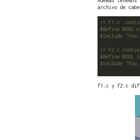
Además tenemos 
archivo de cabe
/* F1.c  conti
#include
"foo.
/* F2.c contie
#include
"foo.
f1.c y f2.c dif