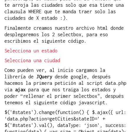
te arroja las ciudades solo que esa tiene una
clausula WHERE que te manda traer solo las
ciudades de X estado :).
Finalmente creamos nuestro archivo html donde
desplegaremos los 2 selectbox, para eso
escribimos el siguiente código.
Selecciona un estado
Selecciona una ciudad
Como pueden ver, al inicio cargamos la
librería de
JQuery
desde google, después
hacemos la primera petición al script data.php
via
ajax
para que nos traiga los estados y
poder “rellenar el primer selectbox", después
tenemos el siguiente código javascript.
$('#states').change(function() { $.ajax({ url:
‘data.php?action=getCities&stateID=’ +
$('#states').val(), dataType: ‘json’, success:
function(data) { var size = Object.size(data);