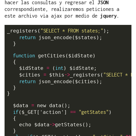
hacer las consultas y regresar el
JSON
correspondiente, realizaremos peticiones a
este archivo via ajax por medio de
jquery
.
"SELECT * FROM states;"
_registers(
);

return
 json_encode($states);

  }

function
 getCities($idState)

  {

=
int
    $idState 
 (
) $idState;

=
->
"SELECT * FR
    $cities 
 $this
_registers(
return
 json_encode($cities);

  }

}

=
  $data 
 new data();

if
==
"getStates"
($_GET['action'] 
)

  {

->
    echo $data
getStates();

  }
