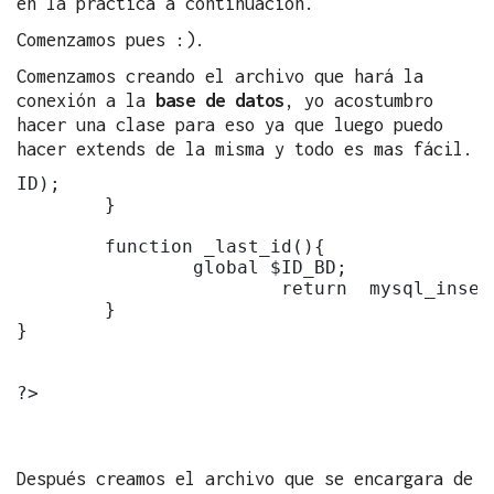
en la practica a continuación.
Comenzamos pues :).
Comenzamos creando el archivo que hará la
conexión a la
base de datos
, yo acostumbro
hacer una clase para eso ya que luego puedo
hacer extends de la misma y todo es mas fácil.
ID);

	}

	function _last_id(){

		global $ID_BD;

			return	mysql_insert_id($ID_BD);

	}

}	

?>

Después creamos el archivo que se encargara de