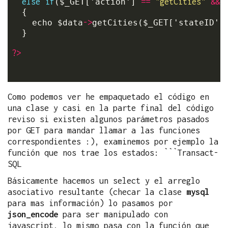
else
if
==
"getCities"
&&
($_GET['action'] 
 
  {

->
    echo $data
getCities($_GET['stateID'])
  }

?>
Como podemos ver he empaquetado el código en
una clase y casi en la parte final del código
reviso si existen algunos parámetros pasados
por GET para mandar llamar a las funciones
correspondientes :), examinemos por ejemplo la
función que nos trae los estados: ```Transact-
SQL
Básicamente hacemos un select y el arreglo
asociativo resultante (checar la clase
mysql
para mas información) lo pasamos por
json_encode
para ser manipulado con
javascript, lo mismo pasa con la función que