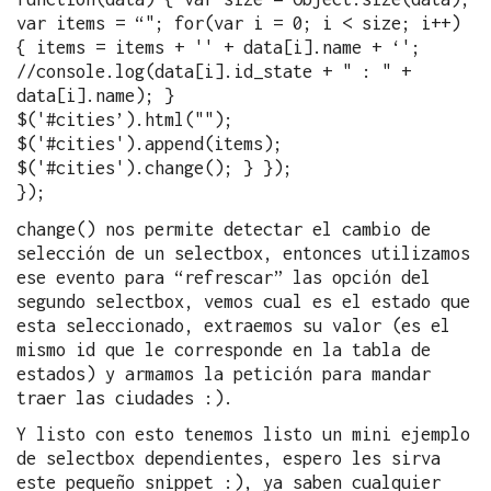
var items = “"; for(var i = 0; i < size; i++)
{ items = items + '' + data[i].name + ‘';
//console.log(data[i].id_state + " : " +
data[i].name); }
$('#cities’).html("");
$('#cities').append(items);
$('#cities').change(); } });
});
change() nos permite detectar el cambio de
selección de un selectbox, entonces utilizamos
ese evento para “refrescar” las opción del
segundo selectbox, vemos cual es el estado que
esta seleccionado, extraemos su valor (es el
mismo id que le corresponde en la tabla de
estados) y armamos la petición para mandar
traer las ciudades :).
Y listo con esto tenemos listo un mini ejemplo
de selectbox dependientes, espero les sirva
este pequeño snippet :), ya saben cualquier