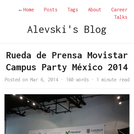
←
Home
Posts
Tags
About
Career
Talks
Alevski's Blog
Rueda de Prensa Movistar
Campus Party México 2014
Posted on Mar 6, 2014
·
160 words
·
1 minute read