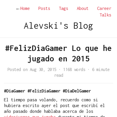
←
Home
Posts
Tags
About
Career
Talks
Alevski's Blog
#FelizDiaGamer Lo que he
jugado en 2015
Posted on Aug 30, 2015
·
1168 words
·
6 minute
read
#DiaGamer #FelizDiaGamer #DiaDelGamer
El tiempo pasa volando, recuerdo como si
hubiera escrito ayer el post que escribí el
año pasado donde hablaba acerca de los
videojuegos que jugaba
durante mi tiempo de